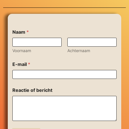
Naam
*
Voornaam
Achternaam
E-mail
*
b
Reactie of bericht
e
r
i
c
h
t
R